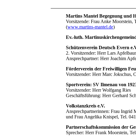
Martins Mantel Begegnung und Hil
Vorsitzende: Frau Anke Moorstein, 
(
www.martins-mantel.de
)
Ev.-luth. Martinuskirchengemein
Schützenverein Deutsch Evern e.V
2. Vorsitzender: Herr Lars Apfelba
Ansprechpartner: Herr Joachim Apf
Förderverein der Freiwilligen Fe
Vorsitzender: Herr Marc Jokschus, 
Sportverein: SV Ilmenau von 1923
Vorsitzender: Herr Wolfgang Ries
Geschäftsführung: Herr Gerhard Sch
Volkstanzkreis e.V.
Ansprechpartnerinnen: Frau Ingrid 
und Frau Angelika Knispel, Tel. 0
Partnerschaftskommission der G
Sprecher: Herr Frank Moorstein, Te