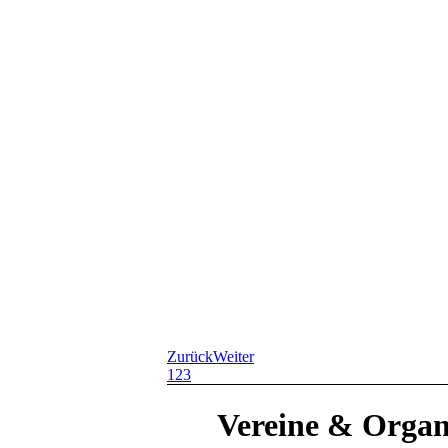
Zurück
Weiter
1
2
3
Vereine
&
Organ