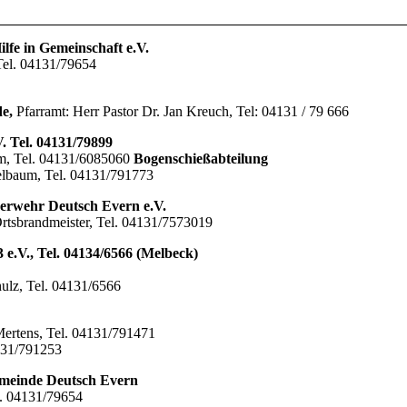
fe in Gemeinschaft e.V.
Tel. 04131/79654
de,
Pfarramt: Herr Pastor Dr. Jan Kreuch, Tel: 04131 / 79 666
. Tel. 04131/79899
um, Tel. 04131/6085060
Bogenschießabteilung
elbaum, Tel. 04131/791773
uerwehr Deutsch Evern e.V.
Ortsbrandmeister, Tel. 04131/7573019
 e.V., Tel. 04134/6566 (Melbeck)
ulz, Tel. 04131/6566
Mertens, Tel. 04131/791471
4131/791253
emeinde Deutsch Evern
l. 04131/79654