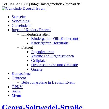
Tel. 04134 90 80 | info@samtgemeinde-ilmenau.de
Startseite
Verwaltung
Gemeinderat
Jugend / Kinder / Freizeit
Kindertagesstätten
Kindergarten Villa Kunterbunt
Kindergarten Dorfstraße
Freizeit
Jugendzentrum
Vereine und Organisationen
Grillplatz
Historische Orte und Gebäude
Galerie
Klimaschutz
Ortsrecht
Bebauungspläne in Deutsch Evern
ÖPNV
Suche
Menu
Georg-Soltwedel-Straße