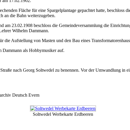
hr am 17.02.1902.
prechenden Fläche für eine Spargelplantage gepachtet hatte, beschlos
ch an die Bahn weiterzugeben.
nd am 23.02.1908 beschloss die Gemeindeversammlung die Einrichtung
 Lehrer Wilhelm Dammann.
r die Aufstellung von Masten und den Bau eines Transformatorenhause
elm Dammann als Hobbymusiker auf.
traße nach Georg Soltwedel zu benennen. Vor der Umwandlung in ein 
archiv Deutsch Evern
Soltwedel Werbekarte Erdbeeren