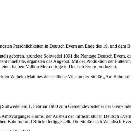
endsten Persönlichkeiten in Deutsch Evern am Ende des 19. und dem Be
tel) geboren, gründete Soltwedel 1891 die Plantage Deutsch Evern, di
atent innehatte, ergänzten das Angebot. Mit der Produktion der Futterri
 einer halben Million Meisenringe in Deutsch Evern produziert.
ten Wilhelm Matthies die stattliche Villa an der Straße „Am Bahnhof“ 
oltwedel am 1. Februar 1900 zum Gemeindevorsteher der Gemeinde D
m Amtsvorgänger Harms, der Ausbau der Infrastruktur in Deutsch Evern 
hen Bahnhof und Brücke fertiggestellt. Die Straße nach Wendisch Eve