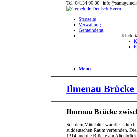
Tel. 04134 90 80 | info@samtgemei
Startseite
Verwaltung
Gemeinderat
Kindert
K
K
Menu
Ilmenau Brücke 
Ilmenau Brücke zwisc
Seit dem Mittelalter war die – durch
süddeutschen Raum verbunden. Diese 
1314 und die Brücke am Altenbrücke