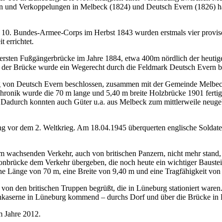
gen und Verkoppelungen in Melbeck (1824) und Deutsch Evern (1826) 
s 10. Bundes-Armee-Corps im Herbst 1843 wurden erstmals vier provi
 errichtet.
rsten Fußgängerbrücke im Jahre 1884, etwa 400m nördlich der heutige
b der Brücke wurde ein Wegerecht durch die Feldmark Deutsch Evern 
von Deutsch Evern beschlossen, zusammen mit der Gemeinde Melbeck,
ronik wurde die 70 m lange und 5,40 m breite Holzbrücke 1901 fertigg
t. Dadurch konnten auch Güter u.a. aus Melbeck zum mittlerweile neuge
tzung vor dem 2. Weltkrieg. Am 18.04.1945 überquerten englische Sold
m wachsenden Verkehr, auch von britischen Panzern, nicht mehr stand,
nbrücke dem Verkehr übergeben, die noch heute ein wichtiger Bauste
ine Länge von 70 m, eine Breite von 9,40 m und eine Tragfähigkeit von 
n den britischen Truppen begrüßt, die in Lüneburg stationiert waren. V
enkaserne in Lüneburg kommend – durchs Dorf und über die Brücke in
im Jahre 2012.