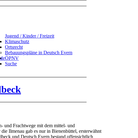
Jugend / Kinder / Freizeit
Klimaschutz
Ortsrecht
Bebauungspläne in Deutsch Evern
ude
ÖPNV
Suche
lbeck
ren- und Frachtwege mit dem mittel- und
die Ilmenau gab es nur in Bienenbüttel, ersterwähnt
beck und Deutsch Evern bestand offensichtlich