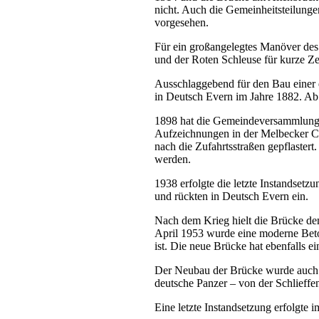
nicht. Auch die Gemeinheitsteilun
vorgesehen.
Für ein großangelegtes Manöver de
und der Roten Schleuse für kurze Zeit
Ausschlaggebend für den Bau einer e
in Deutsch Evern im Jahre 1882. A
1898 hat die Gemeindeversammlung 
Aufzeichnungen in der Melbecker Ch
nach die Zufahrtsstraßen gepflaster
werden.
1938 erfolgte die letzte Instandse
und rückten in Deutsch Evern ein.
Nach dem Krieg hielt die Brücke de
April 1953 wurde eine moderne Beto
ist. Die neue Brücke hat ebenfalls e
Der Neubau der Brücke wurde auch vo
deutsche Panzer – von der Schlieff
Eine letzte Instandsetzung erfolgte 