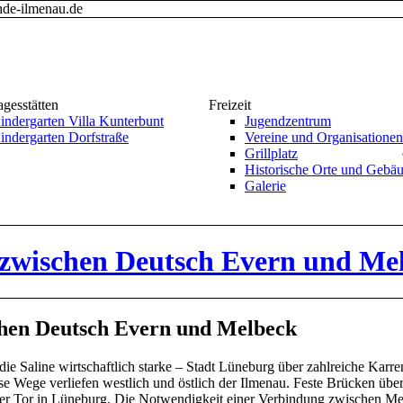
nde-ilmenau.de
agesstätten
Freizeit
indergarten Villa Kunterbunt
Jugendzentrum
indergarten Dorfstraße
Vereine und Organisationen
Grillplatz
Historische Orte und Gebä
Galerie
zwischen Deutsch Evern und Me
hen Deutsch Evern und Melbeck
 die Saline wirtschaftlich starke – Stadt Lüneburg über zahlreiche Kar
Wege verliefen westlich und östlich der Ilmenau. Feste Brücken über 
r Tor in Lüneburg. Die Notwendigkeit einer Verbindung zwischen Mel